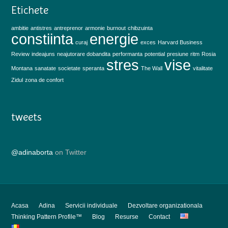
Etichete
ambitie
antistres
antreprenor
armonie
burnout
chibzuinta
constiinta
energie
curaj
exces
Harvard Business
Review
indeajuns
neajutorare dobandita
performanta
potential
presiune
ritm
Rosia
stres
vise
Montana
sanatate
societate
speranta
The Wall
vitalitate
Zidul
zona de confort
tweets
@adinaborta
on Twitter
Acasa
Adina
Servicii individuale
Dezvoltare organizationala
Thinking Pattern Profile™
Blog
Resurse
Contact