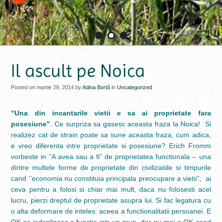
1
2
3
Il ascult pe Noica
Posted on martie 29, 2014 by
Adina Bortă
in
Uncategorized
“Una din incantarile vietii e sa ai proprietate fara
posesiune”
. Ce surpriza sa gasesc aceasta fraza la Noica! Si
realizez cat de strain poate sa sune aceasta fraza; cum adica,
e vreo diferenta intre proprietate si posesiune? Erich Fromm
vorbeste in ”A avea sau a fi” de proprietatea functionala – una
dintre multele forme de proprietate din civilizatiile si timpurile
cand ’’economia nu constituia principala preocupare a vietii”; ai
ceva pentru a folosi si chiar mai mult, daca nu folosesti acel
lucru, pierzi dreptul de proprietate asupra lui. Si fac legatura cu
o alta deformare de inteles: aceea a functionalitatii persoanei. E