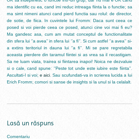
OK sa indeplinesc o functie intr-un grup, dar nu mai e OK cand
ma identific cu ea, cand imi reduc intreaga fiinta la o functie; sa
ma simt nimeni atunci cand pierd functia sau rolul: de director,
de sotie, de fiica. In cuvintele lui Fromm: Daca sunt ceea ce
posed si voi pierde ceea ce posed, atunci cine voi mai fi eu?
Ma gandesc asa, cum am mutat conceptul de functionalitate
din sfera lui ‘’a avea’’ in sfera lui ‘’a fi’’. Si cum astfel ‘’a avea’’ si-
a extins teritoriul in dauna lui ‘’a fi’’. Mi se pare regretabila
aceasta pierdere din taramul fiintei si as vrea sa il recastigam.
Sa ne luam viata, trairea si fiintarea inapoi! Noica ne dezvaluie
si o cale, cand spune: ‘’Peste tot unde este iubire este fiinta’’.
Ascultati-l si voi;
e aici
. Sau scufundati-va in scrierea lucida a lui
Erich Fromm; comori si sanse de insights si la unul si la celalalt.
Lasă un răspuns
Comentariu