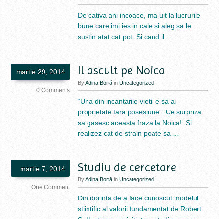
De cativa ani incoace, ma uit la lucrurile
bune care imi ies in cale si aleg sa le
sustin atat cat pot. Si cand il …
Il ascult pe Noica
martie 29, 2014
By
Adina Bortă
in
Uncategorized
0 Comments
“Una din incantarile vietii e sa ai
proprietate fara posesiune”. Ce surpriza
sa gasesc aceasta fraza la Noica! Si
realizez cat de strain poate sa …
Studiu de cercetare
martie 7, 2014
By
Adina Bortă
in
Uncategorized
One Comment
Din dorinta de a face cunoscut modelul
stiintific al valorii fundamentat de Robert