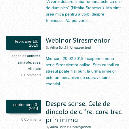
“A vorbi despre limba romana este ca o zi
de duminica” (Nichita Stanescu). Ma simt
prea mica pentru a vorbi despre
Eminescu. Va pot vorbi …
Webinar Stresmentor
februarie 18,
2019
By
Adina Bortă
in
Uncategorized
Tagged as
antistres
,
Miercuri, 20.02.2019 incepem o noua
sanatate
,
stres
,
serie StresMentor online. Stim cu totii ca
vitalitate
stresul poate fi si bun, la urma urmelor
0 Comments
este un mecanism de supravietuire
esential. …
Despre sanse. Cele de
septembrie 3,
2014
dincolo de cifre, care trec
prin inima
0 Comments
By
Adina Bortă
in
Uncategorized