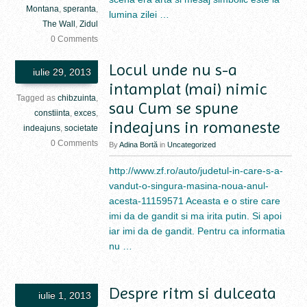
Montana
,
speranta
,
lumina zilei …
The Wall
,
Zidul
0 Comments
Locul unde nu s-a
iulie 29, 2013
intamplat (mai) nimic
Tagged as
chibzuinta
,
sau Cum se spune
constiinta
,
exces
,
indeajuns in romaneste
indeajuns
,
societate
0 Comments
By
Adina Bortă
in
Uncategorized
http://www.zf.ro/auto/judetul-in-care-s-a-
vandut-o-singura-masina-noua-anul-
acesta-11159571 Aceasta e o stire care
imi da de gandit si ma irita putin. Si apoi
iar imi da de gandit. Pentru ca informatia
nu …
Despre ritm si dulceata
iulie 1, 2013