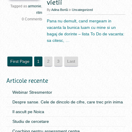
vietii
Tagged as
armonie
,
By
Adina Bortă
in
Uncategorized
ritm
0 Comments
Pana nu demult, cand mergeam in
vacanta la bunica luam cu mine si un
bagaj de dorinte – lista To Do de vacanta:
sa citesc, …
First Page
1
2
3
Last
Articole recente
Webinar Stresmentor
Despre sanse. Cele de dincolo de cifre, care trec prin inima
Il ascult pe Noica
Studiu de cercetare
Coaching pentru assessment centre