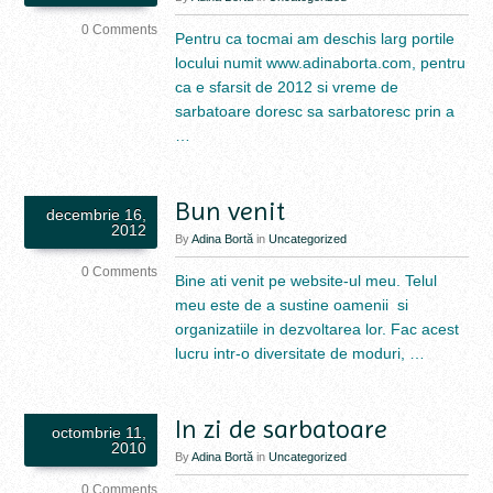
0 Comments
Pentru ca tocmai am deschis larg portile
locului numit www.adinaborta.com, pentru
ca e sfarsit de 2012 si vreme de
sarbatoare doresc sa sarbatoresc prin a
…
Bun venit
decembrie 16,
2012
By
Adina Bortă
in
Uncategorized
0 Comments
Bine ati venit pe website-ul meu. Telul
meu este de a sustine oamenii si
organizatiile in dezvoltarea lor. Fac acest
lucru intr-o diversitate de moduri, …
In zi de sarbatoare
octombrie 11,
2010
By
Adina Bortă
in
Uncategorized
0 Comments