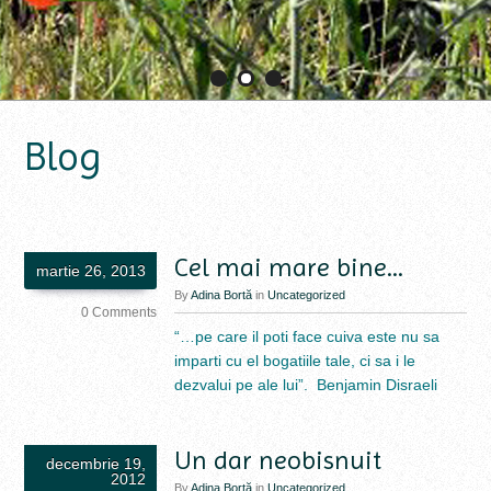
1
2
3
Blog
Cel mai mare bine…
martie 26, 2013
By
Adina Bortă
in
Uncategorized
0 Comments
“…pe care il poti face cuiva este nu sa
imparti cu el bogatiile tale, ci sa i le
dezvalui pe ale lui”. Benjamin Disraeli
Un dar neobisnuit
decembrie 19,
2012
By
Adina Bortă
in
Uncategorized