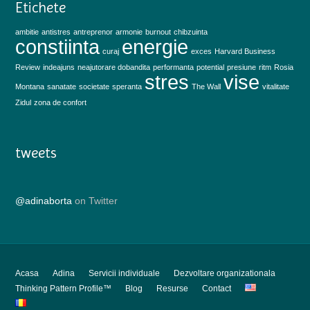
Etichete
ambitie
antistres
antreprenor
armonie
burnout
chibzuinta
constiinta
energie
curaj
exces
Harvard Business
Review
indeajuns
neajutorare dobandita
performanta
potential
presiune
ritm
Rosia
stres
vise
Montana
sanatate
societate
speranta
The Wall
vitalitate
Zidul
zona de confort
tweets
@adinaborta
on Twitter
Acasa
Adina
Servicii individuale
Dezvoltare organizationala
Thinking Pattern Profile™
Blog
Resurse
Contact