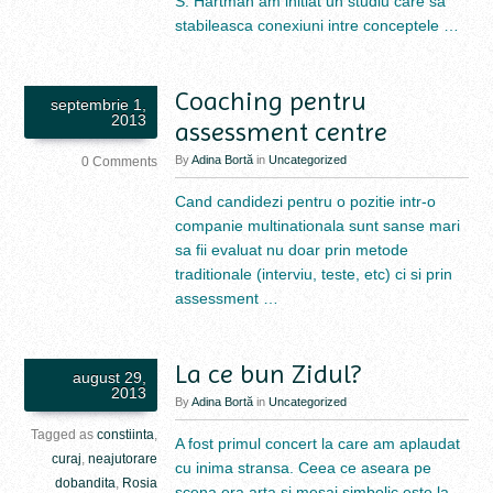
S. Hartman am initiat un studiu care sa
stabileasca conexiuni intre conceptele …
Coaching pentru
septembrie 1,
2013
assessment centre
By
Adina Bortă
in
Uncategorized
0 Comments
Cand candidezi pentru o pozitie intr-o
companie multinationala sunt sanse mari
sa fii evaluat nu doar prin metode
traditionale (interviu, teste, etc) ci si prin
assessment …
La ce bun Zidul?
august 29,
2013
By
Adina Bortă
in
Uncategorized
Tagged as
constiinta
,
A fost primul concert la care am aplaudat
curaj
,
neajutorare
cu inima stransa. Ceea ce aseara pe
dobandita
,
Rosia
scena era arta si mesaj simbolic este la